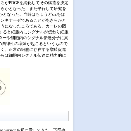
ろがPDGFを純化してその構造を決定
明らかとなった。また平行して研究を
となった。当時はちょうどsrcをは
シンキナーゼであることがあきらかと
ようになったころである。カーレの図
合すると細胞内にシグナルが伝わり細胞
ターや細胞内のシグナル伝達分子に異
胞の自律性の増殖が起こるというもので
なく、正常の細胞に存在する増殖促進
からは細胞内シグナル伝達に精力的に
 versionを私に示してきた（下図参