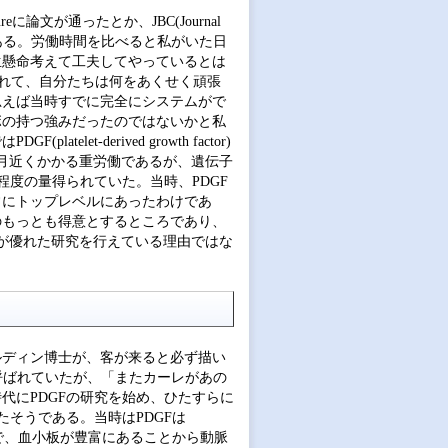
文が通ったとか、JBC(Journal
たことである。労働時間を比べると私がいた日
生懸命考えて工夫してやっているとは
われて、自分たちは何をあくせく頑張
思えば当時すでに完全にシステムがで
ボの持つ強みだったのではないかと私
t-derived growth factor)
月近くかかる重労働であるが、遺伝子
程度の量得られていた。当時、PDGF
常にトップレベルにあったわけであ
のもっとも得意とするところであり、
ンが優れた研究を行えている理由ではな
ルディン博士が、客が来ると必ず描い
で呼ばれていたが、「またカーレがあの
代にPDGFの研究を始め、ひたすらに
たそうである。当時はPDGFは
増殖因子で、血小板が豊富にあることから動脈