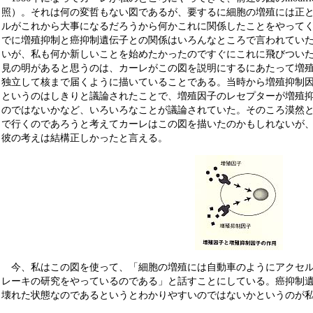
照）。それは何の変哲もない図であるが、要するに細胞の増殖には正
ルがこれから大事になるだろうから何かこれに関係したことをやって
でに増殖抑制と癌抑制遺伝子との関係はいろんなところで言われてい
いが、私も何か新しいことを始めたかったのですぐにこれに飛びつい
見の明があると思うのは、カーレがこの図を説明にするにあたって増
独立して核まで届くように描いていることである。当時から増殖抑制
というのはしきりと議論されたことで、増殖因子のレセプターが増殖
のではないかなど、いろいろなことが議論されていた。そのころ漠然
で行くのであろうと考えてカーレはこの図を描いたのかもしれないが、現
彼の考えは結構正しかったと言える。
今、私はこの図を使って、「細胞の増殖には自動車のようにアクセ
レーキの研究をやっているのである」と話すことにしている。癌抑制
壊れた状態なのであるというとわかりやすいのではないかというのが