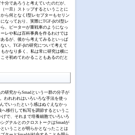
ば十分であろうと考えていたのだが、
と（一旦）ストップするということに
から何となくI型レセプターもセリン
なっており、実際にTGF-βのI型レ
から、ピーターが重戦車のようになっ
カーレや私は百科事典を作るわけでは
であるが、後から考えてみるといっぱ
い。TGF-βの研究について考えて
ともかなり多く、私は常に研究は横に
てこそ初めてわかることもあるのだと
の研究からSmadという一群の分子が
た。われわれはいろいろな手法を使っ
進んでいったという感はぬぐえなかっ
核へ移行して転写を調節するというこ
かげで、それまで培養細胞でいろいろ
グナルとのクロストークはSmadが
かということが明らかとなったことは
ターとSmadが結合することを明ら