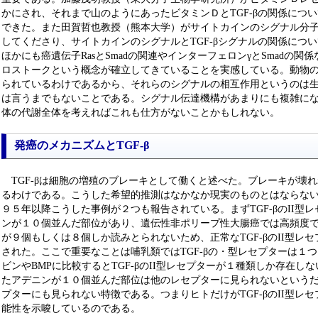
かにされ、それまで山のようにあったビタミンＤとTGF-βの関係につ
できた。また田賀哲也教授（熊本大学）がサイトカインのシグナル分子ST
してくださり、サイトカインのシグナルとTGF-βシグナルの関係につ
ほかにも癌遺伝子RasとSmadの関連やインターフェロンγとSmadの
ロストークという概念が確立してきていることを実感している。動物
られているわけであるから、それらのシグナルの相互作用というのは
は言うまでもないことである。シグナル伝達機構があまりにも複雑に
体の代謝全体を考えればこれも仕方がないことかもしれない。
発癌のメカニズムとTGF-β
TGF-βは細胞の増殖のブレーキとして働くと述べた。ブレーキが壊
るわけである。こうした希望的推測はなかなか現実のものとはならないの
９５年以降こうした事例が２つも報告されている。まずTGF-βのII型
ンが１０個並んだ部位があり、遺伝性非ポリープ性大腸癌では高頻度
が９個もしくは８個しか読みとられないため、正常なTGF-βのII型レ
された。ここで重要なことは哺乳類ではTGF-βの・型レセプターは１
ビンやBMPに比較するとTGF-βのII型レセプターが１種類しか存在
たアデニンが１０個並んだ部位は他のレセプターに見られないというだけで
プターにも見られない特徴である。つまりヒトだけがTGF-βのII型レ
能性を示唆しているのである。