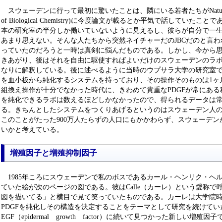
スウェーデンに行って最初に驚いたことは、隣にいる若者たちがNatureに論
of Biological Chemistry)に今度論文が載るとか平気で話してい
本の研究室の半分しか働いていないように見えるし、彼らが自分で一
あまり思えない。そんな人たちから突然ネイチャーだのJBCだのと言
っていたのだろうと一時は真剣に悩んだものである。しかし、今から
きあがり、後はそれを自由に駆使すればよいだけのスウェーデンのラ
なりに解釈している。後に述べるように当時のウプサラ大学の研究室ではPDGF(platele
を血小板から純化するシステムを持っており、その操作そのものは1ヶ
組換え操作が十分でなかった時代に、きわめて貴重なPDGFが常にある
を純化できるラボは数えるほどしかなかったので、得られるデータは
る。きちんとしたシステムをつくりあげるというのはスウェーデン人
このことがたった900万人たらずの人口にもかかわらず、スウェーデ
いかと考えている。
増殖因子と増殖抑制因子
1985年ころにスウェーデンで私のボスであるカール・ヘンリク・ヘ
ていた絵が次のページの図である。彼はCalle（カーレ）という愛称
図を描いてる」と横目で見て笑っていたものである。カーレは大学院時
PDGFを純化しその構造を決定することをテーマとして研究を続けてい
EGF（epidermal growth factor）に続いて見つかった新しい