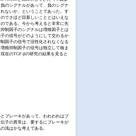
と負のシグナルがあって、負のシグナ
くれないか、ということであった。す
たのでさほど目新しいこととはいえな
たのである。今から考えると非常に先
殖抑制因子のシグナルは増殖因子とは
因子の信号がどのようにして交わるか
抑制因子の信号で活性化されなくなる
と増殖抑制因子の信号は独立して核ま
在のTGF-βの研究の結果を見ると
ルとブレーキがあって、われわれはブ
遺伝子の異常は、要するにブレーキが
私の浅はかな考えである。