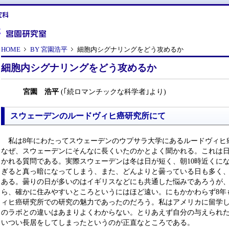
HOME
BY 宮園浩平
細胞内シグナリングをどう攻めるか
細胞内シグナリングをどう攻めるか
宮園 浩平
(｢続ロマンチックな科学者｣より)
スウェーデンのルードヴィヒ癌研究所にて
私は8年にわたってスウェーデンのウプサラ大学にあるルードヴィヒ
なぜ、スウェーデンにそんなに長くいたのかとよく聞かれる。これは
かれる質問である。実際スウェーデンは冬は日が短く、朝10時近くに
ぎると真っ暗になってしまう、また、どんよりと曇っている日も多く
ある。曇りの日が多いのはイギリスなどにも共通した悩みであろうが
ら、確かに住みやすいところというにはほど遠い。にもかかわらず8年
ィヒ癌研究所での研究の魅力であったのだろう。私はアメリカに留学
のラボとの違いはあまりよくわからない。とりあえず自分の与えられ
いつい長居をしてしまったというのが正直なところである。