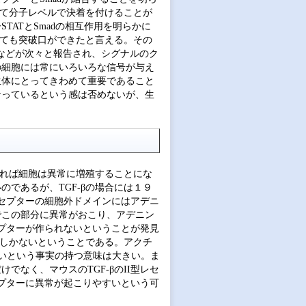
いて分子レベルで決着を付けることが
ATとSmadの相互作用を明らかに
いても突破口ができたと言える。その
関係などが次々と報告され、シグナルのク
の細胞には常にいろいろな信号が与え
生体にとってきわめて重要であること
なっているという感は否めないが、生
れれば細胞は異常に増殖することにな
であるが、TGF-βの場合には１９
レセプターの細胞外ドメインにはアデニ
でこの部分に異常がおこり、アデニン
セプターが作られないということが発見
つしかないということである。アクチ
しないという事実の持つ意味は大きい。ま
なく、マウスのTGF-βのII型レセ
セプターに異常が起こりやすいという可