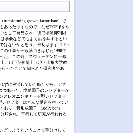
ng growth factor-bate）で
もあったはずなので、なぜTGF-βをや
一つとして発見され、後で増殖抑制因
くは学会などでもよく話を耳するとい
ではないかと思う。最初はまずTGF-β
この仕事が一段落つきはじた1990年
なった。この時、スウェーデンに一條
博士、山下英俊博士（現・山形大学教
グを行ったことで知られた研究者であ
されずに停滞していた時期から、アク
えつつあった。増殖因子のレセプターが
リンスレオニンキナーゼ型レセプター
型レセプターはどんな構造を持ってい
り、骨形成因子（BMP; bone
リーとして分類され、平行して研究が行われる
ニングしようということで手分けして