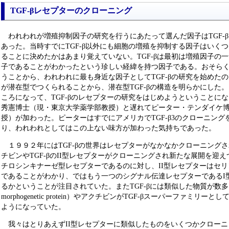
TGF-βレセプターのクローニング
われわれが増殖抑制因子の研究を行うにあたって選んだ因子はTGF-β（transformi
あった。当時すでにTGF-β以外にも細胞の増殖を抑制する因子はいくつ
ることに決めたかはあまり覚えていない。TGF-βは最初は増殖因子の
子であることがわかったという珍しい経緯を持つ因子である。おそら
うことから、われわれに最も身近な因子としてTGF-βの研究を始めたの
が潜在型でつくられることから、潜在型TGF-βの構造を明らかにした。
ころになって、TGF-βのレセプターの研究をはじめようということに
秀憲博士（現・東京大学薬学部教授）と遅れてピーター・テンダイケ
授）が加わった。ピーターはすでにアメリカでTGF-β3のクローニン
り、われわれとしてはこの上ない味方が加わった気持ちであった。
１９９２年にはTGF-βの世界はレセプターがなかなかクローニング
チビンやTGF-βのII型レセプターがクローニングされ新たな展開を迎
チロシンキナーゼ型レセプターであるのに対し、II型レセプターはセ
であることがわかり、ではもう一つのシグナル伝達レセプターであるI
るかということが注目されていた。またTGF-βには類似した物質が数多くあ
morphogenetic protein）やアクチビンがTGF-βスーパーファミ
ようになっていた。
我々はとりあえずII型レセプターに類似したものをいくつかクロー