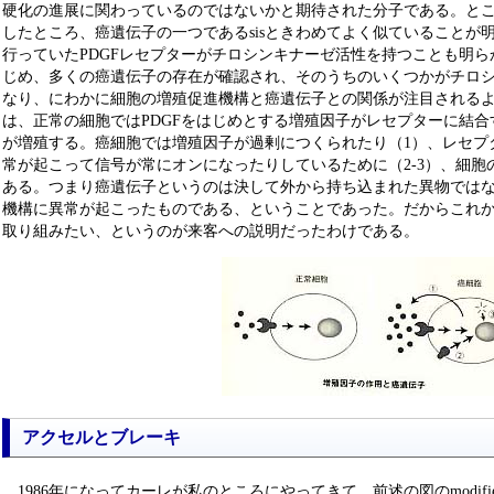
硬化の進展に関わっているのではないかと期待された分子である。とこ
したところ、癌遺伝子の一つであるsisときわめてよく似ていることが
行っていたPDGFレセプターがチロシンキナーゼ活性を持つことも明らか
じめ、多くの癌遺伝子の存在が確認され、そのうちのいくつかがチロ
なり、にわかに細胞の増殖促進機構と癌遺伝子との関係が注目される
は、正常の細胞ではPDGFをはじめとする増殖因子がレセプターに結
が増殖する。癌細胞では増殖因子が過剰につくられたり（1）、レセプ
常が起こって信号が常にオンになったりしているために（2-3）、細
ある。つまり癌遺伝子というのは決して外から持ち込まれた異物では
機構に異常が起こったものである、ということであった。だからこれ
取り組みたい、というのが来客への説明だったわけである。
アクセルとブレーキ
1986年になってカーレが私のところにやってきて、前述の図のmodified