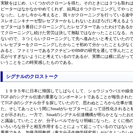
実験をはじめ、いくつかのクローンを得た。そのときには３つも取れ
ピーターはなかなかやめてくれず、結局は６つクローニングしてやっ
なった。しかし今から考えると、我々がクローニングを行っている途中
スレオニンキナーゼ型レセプターかもしれないとおぼろげに考えるように
セプターは５番目にクローニングしたレセプターであったわけである
てクローニングし続けた苦労は決して無駄ではなかったことになる。
ないので、３つくらいクローニングして先へ進みたいと考えていたの
いレセプターをクローニングしたからこそ初めて分かったことも少なくな
みると、ファミリーであるアクチビンやBMPの研究を通して学んだこ
広がりすぎないようにと考えているのであるが、実際には横に広がっ
いうことをこの時実感したものである。
シグナルのクロストーク
１９９５年に日本に帰国してしばらくして、ショウジョウバエや線虫
TGF-βのシグナル伝達の重要なコンポーネントであることが報告され
てTGF-βのシグナル分子を探していたので、思わぬところから仕事が
た。そしてあっという間にSmadがレセプターによって活性化されると
とが示された。一方で、Smadのシグナル伝達機構が明らかとなったお
と議論していたことが、分子レベルでかなり明確になった。とくに他のシ
いろいろな分子と相互作用することによって起こっているのではない
重要である。加藤茂明教授（東大分子生物学研究所）がビタミンＤレセプ