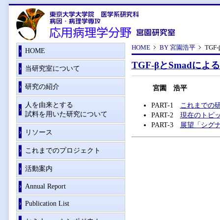
HOME
BY 宮園浩平
TG
HOME
TGF-βとSmad
当研究室について
研究の紹介
宮園 浩平
人を由来とする
PART-1
これまでの
試料を用いた研究について
PART-2
現在のトピッ
PART-3
展望「シグ
リソース
これまでのプロジェクト
活動案内
Annual Report
Publication List