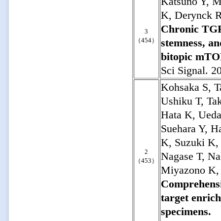
Katsuno Y, M
K, Derynck R
Chronic TGF
3
（454）
stemness, an
bitopic mTOR
Sci Signal. 2
Kohsaka S, T
Ushiku T, Ta
Hata K, Ueda
Suehara Y, Ha
K, Suzuki K,
2
Nagase T, Na
（453）
Miyazono K,
Comprehensiv
target enric
specimens.