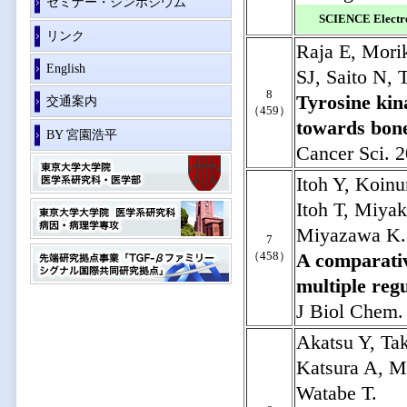
セミナー・シンポジウム
SCIENCE Electro
リンク
Raja E, Mori
English
SJ, Saito N,
8
Tyrosine kina
交通案内
（459）
towards bone
BY 宮園浩平
Cancer Sci. 
Itoh Y, Koin
Itoh T, Miya
Miyazawa K.
7
（458）
A comparativ
multiple regu
J Biol Chem.
Akatsu Y, Ta
Katsura A, M
Watabe T.