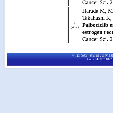
Cancer Sci. 2
Harada M, M
Takahashi K,
1
Palbociclib 
（452）
estrogen rece
Cancer Sci. 2
〒113-0033 東京都文京区本郷7-3-1
Copyright © 2001-20