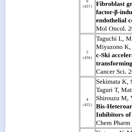
6
Fibroblast g
（457）
factor-β-indu
endothelial c
Mol Oncol. 2
Taguchi L, M
Miyazono K, 
5
c-Ski accele
（456）
transforming
Cancer Sci. 2
Sekimata K, 
Taguri T, Ma
Shirouzu M,
4
（455）
Bis-Heteroary
Inhibitors o
Chem Pharm B