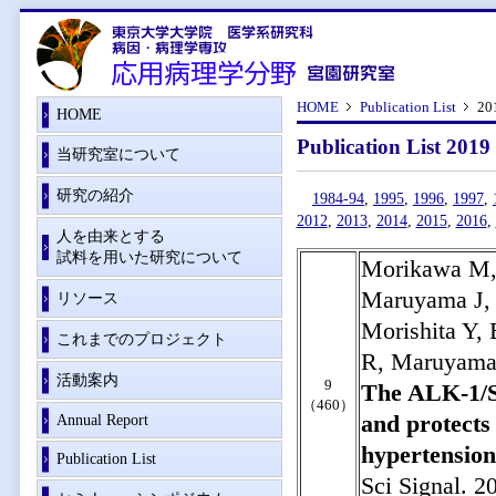
HOME
Publication List
20
HOME
Publication List 2019
当研究室について
研究の紹介
1984-94
,
1995
,
1996
,
1997
,
2012
,
2013
,
2014
,
2015
,
2016
,
人を由来とする
試料を用いた研究について
Morikawa M, 
Maruyama J, 
リソース
Morishita Y,
これまでのプロジェクト
R, Maruyama
活動案内
9
The ALK-1/S
（460）
and protects
Annual Report
hypertension
Publication List
Sci Signal. 